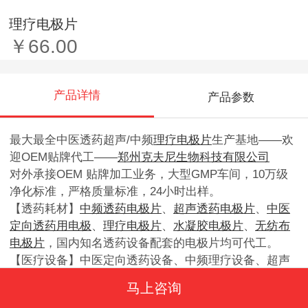
理疗电极片
￥66.00
产品详情
产品参数
最大最全中医透药超声/中频
理疗电极片
生产基地——欢
迎OEM贴牌代工——
郑州克夫尼生物科技有限公司
对外承接OEM 贴牌加工业务，大型GMP车间，10万级
净化标准，严格质量标准，24小时出样。
【透药耗材】
中频透药电极片
、
超声透药电极片
、
中医
定向透药用电极
、
理疗电极片
、
水凝胶电极片
、
无纺布
电极片
，国内知名透药设备配套的电极片均可代工。
【医疗设备】中医定向透药设备、中频理疗设备、超声
透药设备等OEM贴牌代加工。
马上咨询
【适用范围】省、市各级医院，中医院，乡镇卫生院，